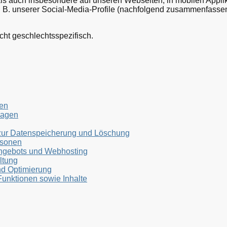
ls auch insbesondere auf unseren Webseiten, in mobilen Appli
. B. unserer Social-Media-Profile (nachfolgend zusammenfasse
cht geschlechtsspezifisch.
gen
lagen
 zur Datenspeicherung und Löschung
rsonen
angebots und Webhosting
ltung
nd Optimierung
Funktionen sowie Inhalte