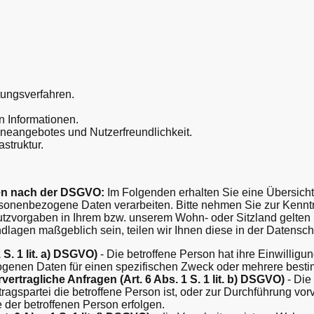
tungsverfahren.
n Informationen.
ineangebotes und Nutzerfreundlichkeit.
astruktur.
en nach der DSGVO:
Im Folgenden erhalten Sie eine Übersich
sonenbezogene Daten verarbeiten. Bitte nehmen Sie zur Kenn
zvorgaben in Ihrem bzw. unserem Wohn- oder Sitzland gelten k
ndlagen maßgeblich sein, teilen wir Ihnen diese in der Datensch
 S. 1 lit. a) DSGVO)
- Die betroffene Person hat ihre Einwilligun
ogenen Daten für einen spezifischen Zweck oder mehrere bes
ertragliche Anfragen (Art. 6 Abs. 1 S. 1 lit. b) DSGVO)
- Die 
tragspartei die betroffene Person ist, oder zur Durchführung v
ge der betroffenen Person erfolgen.