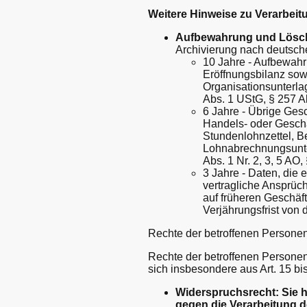
Weitere Hinweise zu Verarbei
Aufbewahrung und Lösc
Archivierung nach deutsch
10 Jahre - Aufbewahr
Eröffnungsbilanz sow
Organisationsunterla
Abs. 1 UStG, § 257 Ab
6 Jahre - Übrige Ges
Handels- oder Geschäf
Stundenlohnzettel, B
Lohnabrechnungsunter
Abs. 1 Nr. 2, 3, 5 AO,
3 Jahre - Daten, die
vertragliche Ansprüc
auf früheren Geschäf
Verjährungsfrist von 
Rechte der betroffenen Persone
Rechte der betroffenen Persone
sich insbesondere aus Art. 15 
Widerspruchsrecht: Sie h
gegen die Verarbeitung de