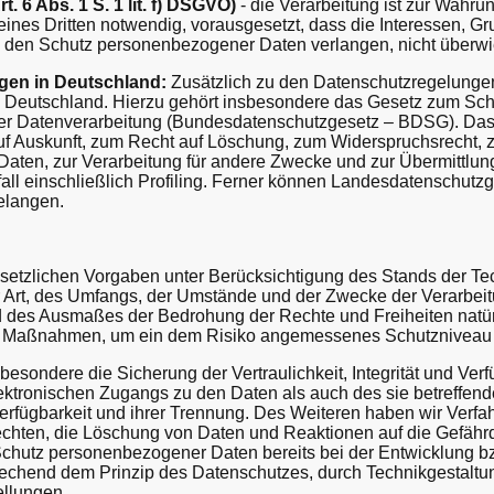
t. 6 Abs. 1 S. 1 lit. f) DSGVO)
- die Verarbeitung ist zur Wahru
eines Dritten notwendig, vorausgesetzt, dass die Interessen, G
ie den Schutz personenbezogener Daten verlangen, nicht überw
gen in Deutschland:
Zusätzlich zu den Datenschutzregelunge
Deutschland. Hierzu gehört insbesondere das Gesetz zum Sch
er Datenverarbeitung (Bundesdatenschutzgesetz – BDSG). Da
f Auskunft, zum Recht auf Löschung, zum Widerspruchsrecht, z
ten, zur Verarbeitung für andere Zwecke und zur Übermittlung
all einschließlich Profiling. Ferner können Landesdatenschutz
elangen.
setzlichen Vorgaben unter Berücksichtigung des Stands der Tec
 Art, des Umfangs, der Umstände und der Zwecke der Verarbeit
nd des Ausmaßes der Bedrohung der Rechte und Freiheiten natü
he Maßnahmen, um ein dem Risiko angemessenes Schutzniveau 
ondere die Sicherung der Vertraulichkeit, Integrität und Verf
ektronischen Zugangs zu den Daten als auch des sie betreffende
rfügbarkeit und ihrer Trennung. Des Weiteren haben wir Verfahr
hten, die Löschung von Daten und Reaktionen auf die Gefährd
 Schutz personenbezogener Daten bereits bei der Entwicklung 
rechend dem Prinzip des Datenschutzes, durch Technikgestaltu
ellungen.