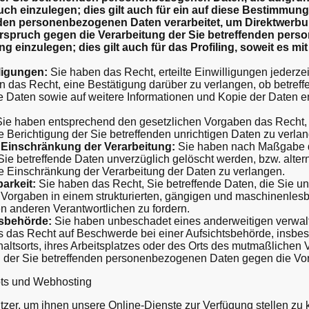
h einzulegen; dies gilt auch für ein auf diese Bestimmunge
nden personenbezogenen Daten verarbeitet, um Direktwerbu
derspruch gegen die Verarbeitung der Sie betreffenden pe
 einzulegen; dies gilt auch für das Profiling, soweit es mi
ligungen:
Sie haben das Recht, erteilte Einwilligungen jederzei
 das Recht, eine Bestätigung darüber zu verlangen, ob betreff
se Daten sowie auf weitere Informationen und Kopie der Daten 
ie haben entsprechend den gesetzlichen Vorgaben das Recht, d
e Berichtigung der Sie betreffenden unrichtigen Daten zu verla
Einschränkung der Verarbeitung:
Sie haben nach Maßgabe d
Sie betreffende Daten unverzüglich gelöscht werden, bzw. alte
e Einschränkung der Verarbeitung der Daten zu verlangen.
arkeit:
Sie haben das Recht, Sie betreffende Daten, die Sie un
Vorgaben in einem strukturierten, gängigen und maschinenlesb
n anderen Verantwortlichen zu fordern.
sbehörde:
Sie haben unbeschadet eines anderweitigen verwalt
s das Recht auf Beschwerde bei einer Aufsichtsbehörde, insbes
altsorts, ihres Arbeitsplatzes oder des Orts des mutmaßlichen 
ng der Sie betreffenden personenbezogenen Daten gegen die V
ots und Webhosting
utzer, um ihnen unsere Online-Dienste zur Verfügung stellen z