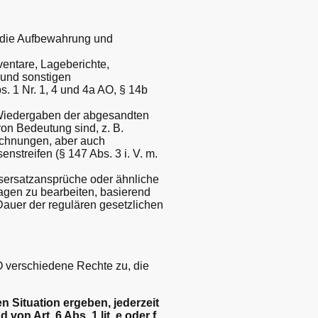
r die Aufbewahrung und
ventare, Lageberichte,
 und sonstigen
. 1 Nr. 1, 4 und 4a AO, § 14b
 Wiedergaben der abgesandten
von Bedeutung sind, z. B.
ichnungen, aber auch
streifen (§ 147 Abs. 3 i. V. m.
nsersatzansprüche oder ähnliche
agen zu bearbeiten, basierend
Dauer der regulären gesetzlichen
 verschiedene Rechte zu, die
 Situation ergeben, jederzeit
n Art. 6 Abs. 1 lit. e oder f