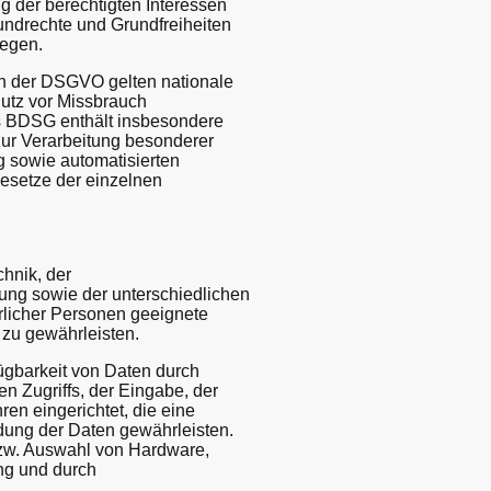
ng der berechtigten Interessen
rundrechte und Grundfreiheiten
iegen.
n der DSGVO gelten nationale
utz vor Missbrauch
s BDSG enthält insbesondere
ur Verarbeitung besonderer
 sowie automatisierten
gesetze der einzelnen
hnik, der
ung sowie der unterschiedlichen
rlicher Personen geeignete
zu gewährleisten.
ügbarkeit von Daten durch
n Zugriffs, der Eingabe, der
en eingerichtet, die eine
ung der Daten gewährleisten.
bzw. Auswahl von Hardware,
ng und durch