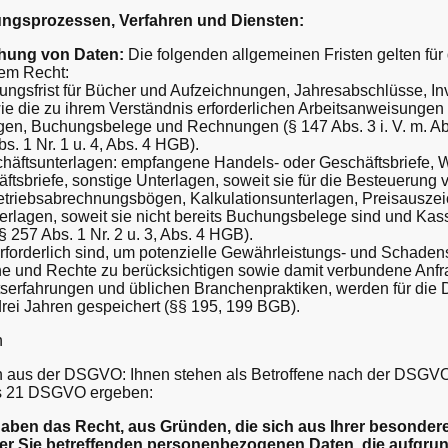
tungsprozessen, Verfahren und Diensten:
hung von Daten:
Die folgenden allgemeinen Fristen gelten fü
em Recht:
ungsfrist für Bücher und Aufzeichnungen, Jahresabschlüsse, In
ie die zu ihrem Verständnis erforderlichen Arbeitsanweisungen
gen, Buchungsbelege und Rechnungen (§ 147 Abs. 3 i. V. m. Abs
s. 1 Nr. 1 u. 4, Abs. 4 HGB).
chäftsunterlagen: empfangene Handels- oder Geschäftsbriefe,
tsbriefe, sonstige Unterlagen, soweit sie für die Besteuerung 
etriebsabrechnungsbögen, Kalkulationsunterlagen, Preisausze
lagen, soweit sie nicht bereits Buchungsbelege sind und Kassen
 § 257 Abs. 1 Nr. 2 u. 3, Abs. 4 HGB).
 erforderlich sind, um potenzielle Gewährleistungs- und Schade
he und Rechte zu berücksichtigen sowie damit verbundene Anfr
tserfahrungen und üblichen Branchenpraktiken, werden für die 
drei Jahren gespeichert (§§ 195, 199 BGB).
n
n aus der DSGVO: Ihnen stehen als Betroffene nach der DSGVO
bis 21 DSGVO ergeben:
aben das Recht, aus Gründen, die sich aus Ihrer besonderen
r Sie betreffenden personenbezogenen Daten, die aufgrund vo