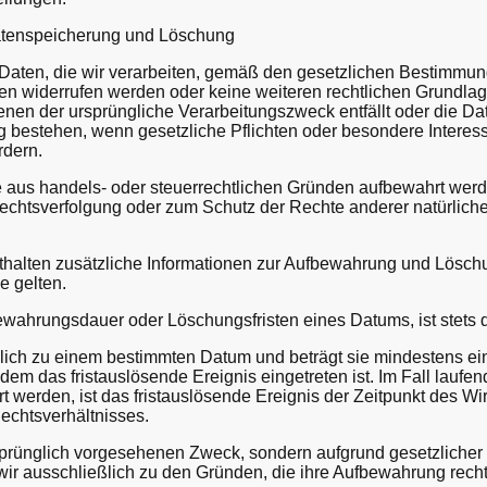
atenspeicherung und Löschung
aten, die wir verarbeiten, gemäß den gesetzlichen Bestimmun
n widerrufen werden oder keine weiteren rechtlichen Grundlage
n denen der ursprüngliche Verarbeitungszweck entfällt oder die D
bestehen, wenn gesetzliche Pflichten oder besondere Interes
rdern.
 aus handels- oder steuerrechtlichen Gründen aufbewahrt wer
echtsverfolgung oder zum Schutz der Rechte anderer natürlicher
alten zusätzliche Informationen zur Aufbewahrung und Löschun
e gelten.
ahrungsdauer oder Löschungsfristen eines Datums, ist stets di
klich zu einem bestimmten Datum und beträgt sie mindestens ein 
em das fristauslösende Ereignis eingetreten ist. Im Fall laufend
 werden, ist das fristauslösende Ereignis der Zeitpunkt des 
echtsverhältnisses.
rsprünglich vorgesehenen Zweck, sondern aufgrund gesetzliche
ir ausschließlich zu den Gründen, die ihre Aufbewahrung recht